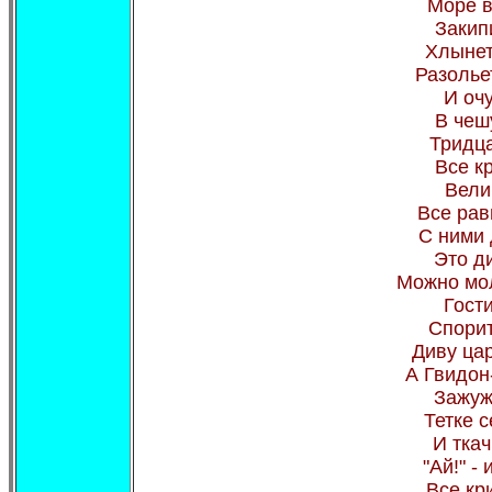
Море в
Закип
Хлынет
Разолье
И очу
В чешу
Тридца
Все к
Вели
Все рав
С ними 
Это ди
Можно мол
Гост
Спорит
Диву ца
А Гвидон-
Зажуж
Тетке с
И тка
"Ай!" -
Все кри