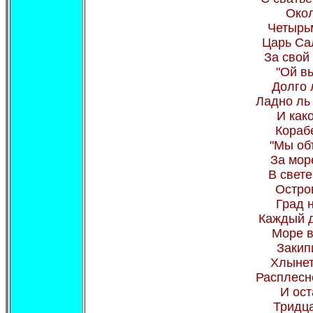
Окол
Четырьм
Царь Са
За свой
"Ой вы
Долго 
Ладно ль
И како
Кораб
"Мы об
За мор
В свете
Остро
Град н
Каждый д
Море в
Закип
Хлынет
Расплесне
И ост
Тридца