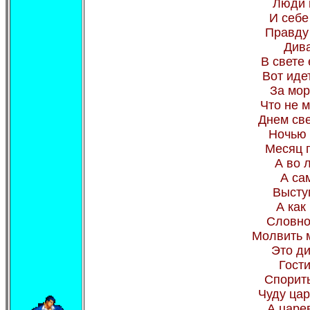
Люди 
И себе
Правду 
Дива
В свете 
Вот иде
За мор
Что не м
Днем све
Ночью 
Месяц п
А во л
А са
Выступ
А как
Словно
Молвить 
Это ди
Гост
Спорить
Чуду цар
А царев