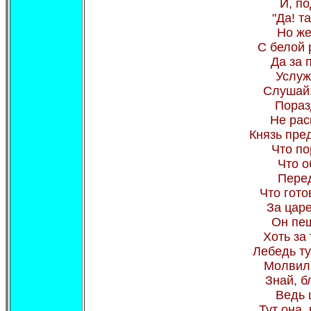
И, по
"Да! т
Но же
С белой 
Да за 
Услуж
Слушай:
Пораз
Не рас
Князь пре
Что по
Что о
Перед
Что гот
За цар
Он пеш
Хоть за
Лебедь ту
Молвила
Знай, б
Ведь ц
Тут она,