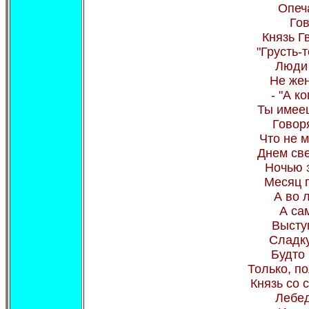
Опеч
Гов
Князь Г
"Грусть-
Люди 
Не жен
- "А к
Ты имееш
Говоря
Что не м
Днем све
Ночью 
Месяц п
А во л
А са
Выступ
Сладку
Будто 
Только, по
Князь со 
Лебед