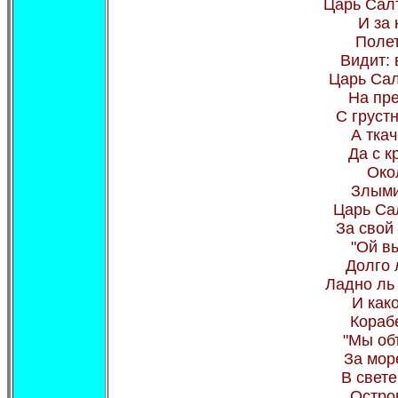
Царь Салт
И за
Полет
Видит: 
Царь Сал
На пре
С груст
А тка
Да с к
Око
Злыми
Царь Са
За свой
"Ой вы
Долго 
Ладно ль
И како
Кораб
"Мы об
За мор
В свете
Остро