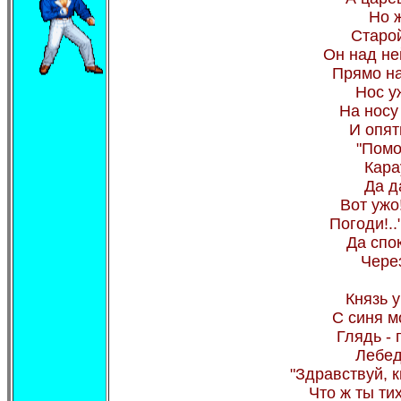
Но 
Старой
Он над не
Прямо на
Нос у
На носу
И опят
"Помо
Кара
Да д
Вот ужо
Погоди!..
Да спо
Чере
Князь у
С синя м
Глядь - 
Лебед
"Здравствуй, 
Что ж ты ти