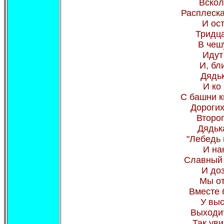
Вскол
Расплеска
И ос
Тридца
В чешу
Идут
И, бл
Дядьк
И ко 
С башни к
Дорогих
Второ
Дядьк
"Лебедь 
И на
Славный 
И до
Мы о
Вместе 
У выс
Выходит
Так ув