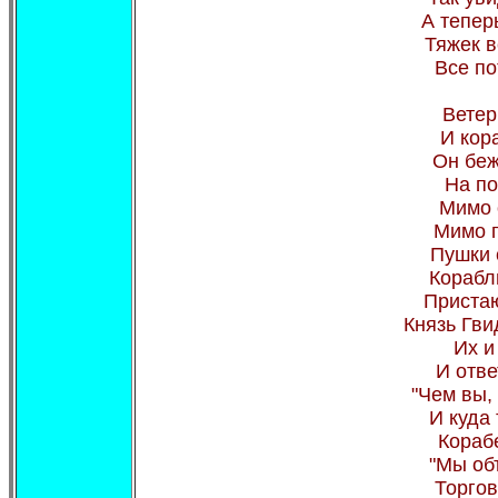
А тепер
Тяжек в
Все по
Ветер
И кор
Он беж
На по
Мимо 
Мимо г
Пушки 
Корабл
Пристаю
Князь Гвид
Их и
И отве
"Чем вы, 
И куда
Кораб
"Мы об
Торгов