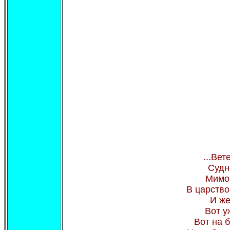
...Вет
Судн
Мимо 
В царство
И же
Вот у
Вот на 