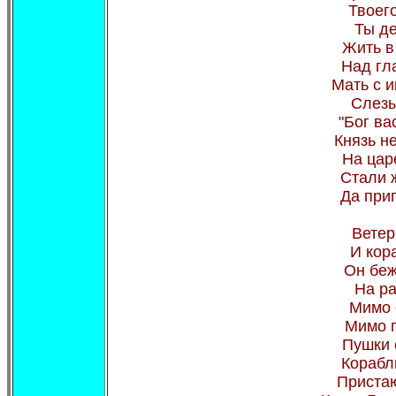
Твоег
Ты де
Жить в
Над гл
Мать с 
Слезы
"Бог ва
Князь н
На цар
Стали 
Да при
Ветер
И кор
Он беж
На ра
Мимо 
Мимо г
Пушки 
Корабл
Пристаю