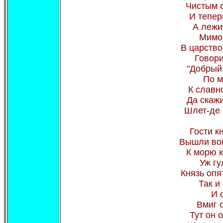
Чистым с
И тепер
А лежи
Мимо 
В царство
Говори
"Добрый 
По м
К славн
Да скажи
Шлет-де 
Гости к
Вышли вон
К морю к
Уж гу
Князь опят
Так и 
И 
Вмиг 
Тут он 