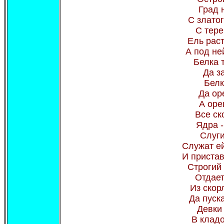
Град 
С злато
С тере
Ель рас
А под не
Белка 
Да з
Белк
Да ор
А оре
Все ск
Ядра -
Слуги
Служат ей
И пристав
Строгий 
Отдает
Из скор
Да пуска
Девки
В кладо