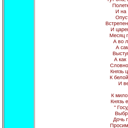
Полет
И на
Опус
Встрепен
И царе
Месяц п
А во л
А са
Выступ
А как
Словно
Князь 
К бело
И в
К мило
Князь е
" Гос
Выбр
Дочь 
Просим