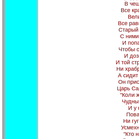
В чеш
Все кр
Вел
Все рав
Старый
С ними
И поп
Чтобы о
И доз
И той ст
Ни храб
А сидит
Он прис
Царь Са
"Коли ж
Чудны
И у 
Пова
Ни гуг
Усмехн
"Кто 