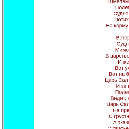
Шмелем 
Полет
Судно
Потих
На корму 
Вете
Судн
Мимо 
В царств
И же
Вот у
Вот на 
Царь Салт
И за
Полет
Видит, 
Царь Сал
На пре
С груст
А ткач
С сватье