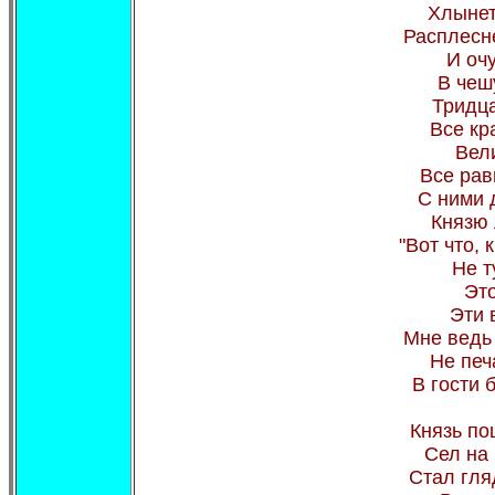
Хлынет
Расплесн
И очу
В чешу
Тридца
Все кр
Вел
Все рав
С ними 
Князю 
"Вот что, 
Не т
Это
Эти 
Мне ведь
Не печ
В гости 
Князь по
Сел на
Стал гля