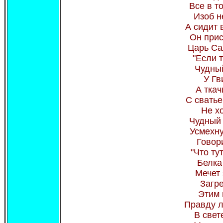
Все в т
Изоб н
А сидит 
Он прис
Царь Са
"Если т
Чудный
У Гв
А ткач
С сватье
Не хо
Чудный 
Усмехну
Говор
"Что ту
Белка
Мечет 
Загр
Этим 
Правду л
В свет