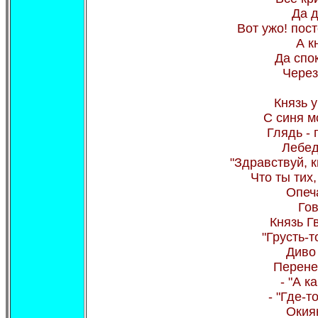
Да д
Вот ужо! пост
А к
Да спо
Через
Князь у
С синя м
Глядь - 
Лебед
"Здравствуй, 
Что ты тих
Опеч
Гов
Князь Г
"Грусть-т
Диво
Перенес
- "А к
- "Где-т
Окия