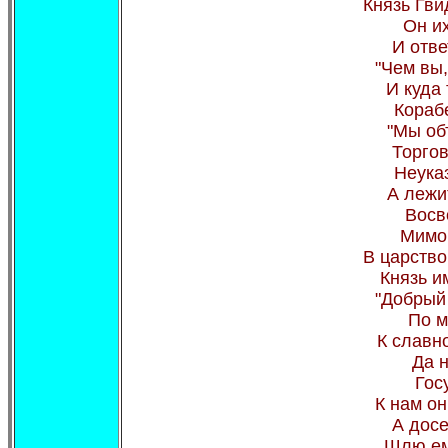
Князь Гвид
Он их
И отве
"Чем вы,
И куда
Кораб
"Мы об
Торго
Неука
А лежи
Восв
Мимо 
В царство
Князь и
"Добрый 
По м
К славн
Да 
Гос
К нам он
А досе
Шлю ем