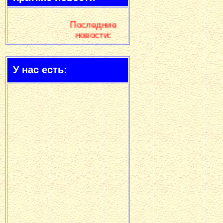
Последние
новости:
Вышел
второй номер
У нас есть:
журнала!!!
Вышел
раздел
"Достать до
звёзд"