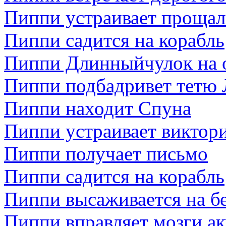
Пиппи устраивает проща
Пиппи садится на корабль
Пиппи Длинныйчулок на о
Пиппи подбадривет тетю 
Пиппи находит Спуна
Пиппи устраивает виктор
Пиппи получает письмо
Пиппи садится на корабль
Пиппи высаживается на б
Пиппи вправляет мозги ак